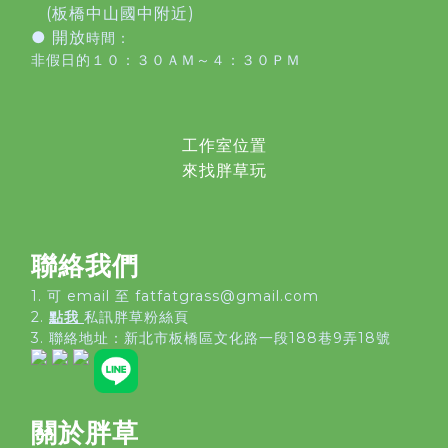
(板橋中山國中附近)
● 開放
時間：
非假日的１０：３０ＡＭ～４：３０ＰＭ
工作室位置
來找胖草玩
聯絡我們
1. 可 email 至 fatfatgrass@gmail.com
2.
點我
私訊胖草粉絲頁
3. 聯絡地址：
新北市板橋區文化路一段188巷9弄18號
關於胖草