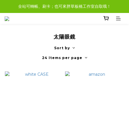
全站可轉帳、刷卡；也可來胖草板橋工作室自取哦！
現貨商品，大多都可任選３樣免運哦。
現貨於非假日３pm前完成付款，當日即可寄出！
現貨商品，大多都可任選３樣免運哦。
太陽眼鏡
Sort by
24 Items per page