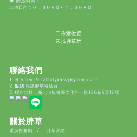
● 開放
時間：
非假日的１０：３０ＡＭ～４：３０ＰＭ
工作室位置
來找胖草玩
聯絡我們
1. 可 email 至 fatfatgrass@gmail.com
2.
點我
私訊胖草粉絲頁
3. 聯絡地址：
新北市板橋區文化路一段188巷9弄18號
關於胖草
退換貨規則
/
胖草官網