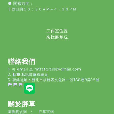
● 開放
時間：
非假日的１０：３０ＡＭ～４：３０ＰＭ
工作室位置
來找胖草玩
聯絡我們
1. 可 email 至 fatfatgrass@gmail.com
2.
點我
私訊胖草粉絲頁
3. 聯絡地址：
新北市板橋區文化路一段188巷9弄18號
關於胖草
退換貨規則
/
胖草官網