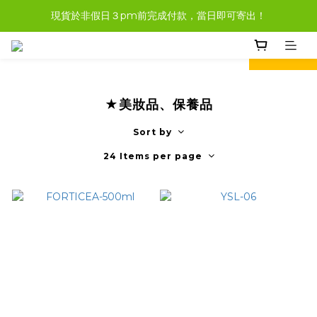
現貨於非假日３pm前完成付款，當日即可寄出！
現貨商品，大多都可任選３樣免運哦。
現貨商品，大多都可任選３樣免運哦。
prev
next
★美妝品、保養品
Sort by
24 Items per page