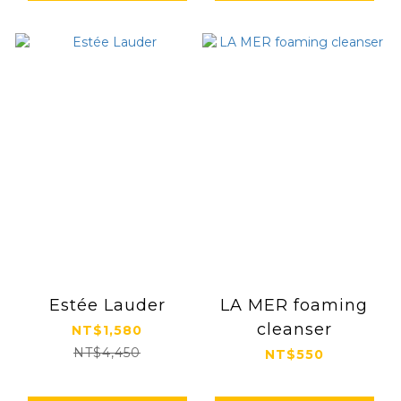
Estée Lauder
LA MER foaming
cleanser
NT$1,580
NT$4,450
NT$550