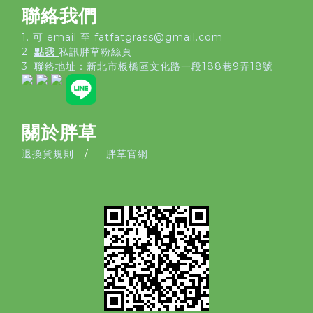
聯絡我們
1. 可 email 至 fatfatgrass@gmail.com
2.
點我
私訊胖草粉絲頁
3. 聯絡地址：
新北市板橋區文化路一段188巷9弄18號
關於胖草
退換貨規則
/
胖草官網