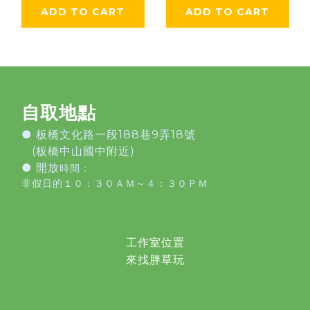
ADD TO CART
ADD TO CART
自取地點
●
板橋文化路一段188巷9弄18號
(板橋中山國中附近)
● 開放
時間：
非假日的１０：３０ＡＭ～４：３０ＰＭ
工作室位置
來找胖草玩