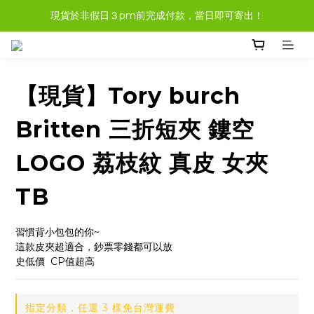
現貨於非假日３pm前完成付款，當日即可寄出！
現貨商品，大多都可任選３樣免運哦。
現貨商品，大多都可任選３樣免運哦。
【現貨】Tory burch
Britten 三折短夾 鏤空
LOGO 荔枝紋 真皮 女夾
TB
習慣背小包包的你~
這款皮夾超適合，鈔票零錢都可以放
史低價  CP值超高
指定分類，任選 3 樣免台灣運費