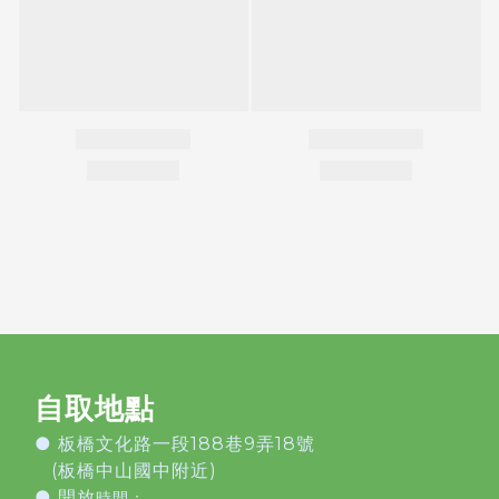
自取地點
●
板橋文化路一段188巷9弄18號
(板橋中山國中附近)
● 開放
時間：