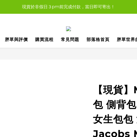
現貨於非假日３pm前完成付款，當日即可寄出！
現貨商品，大多都可任選３樣免運哦。
現貨商品，大多都可任選３樣免運哦。
胖草與評價
購買流程
常見問題
部落格首頁
胖草世界
【現貨】M
包 側背包
女生包包 
Jacobs 