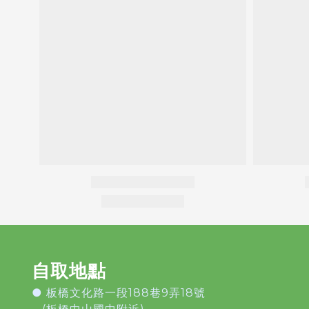
自取地點
●
板橋文化路一段188巷9弄18號