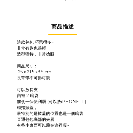
商品描述
這款包包 巧思很多~
非常有趣也很輕
造型獨特，非常搶眼
商品尺寸：
25 x 21.5 x8.5 cm
長背帶不可拆可調
可以放長夾
內裡 2 暗袋
前側一個便利層 (可以放iPHONE 11 )
磁扣掀蓋，
最特別的是掀蓋的位置也是一個暗袋
直通包包底部的夾層
有些小東西可以藏在這裡喔~