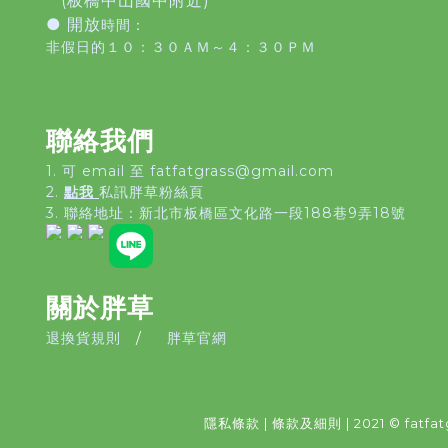
(板橋中山國中附近)
● 開放
時間：
非假日的１０：３０ＡＭ～４：３０ＰＭ
聯絡我們
1. 可 email 至 fatfatgrass@gmail.com
2.
點我
私訊胖草粉絲頁
3. 聯絡地址：
新北市板橋區文化路一段188巷9弄18號
關於胖草
退換貨規則
/
胖草官網
隱私條款
|
條款及細則
| 2021 © fatfat