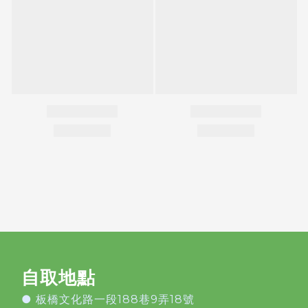
自取地點
●
板橋文化路一段188巷9弄18號