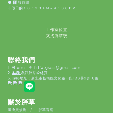
● 開放
時間：
非假日的１０：３０ＡＭ～４：３０ＰＭ
工作室位置
來找胖草玩
聯絡我們
1. 可 email 至 fatfatgrass@gmail.com
2.
點我
私訊胖草粉絲頁
3. 聯絡地址：
新北市板橋區文化路一段188巷9弄18號
關於胖草
退換貨規則
/
胖草官網