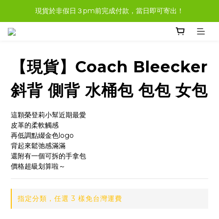
現貨於非假日３pm前完成付款，當日即可寄出！
現貨商品，大多都可任選３樣免運哦。
現貨商品，大多都可任選３樣免運哦。
【現貨】Coach Bleecker
斜背 側背 水桶包 包包 女包
這顆榮登莉小幫近期最愛
皮革的柔軟觸感
再低調點綴金色logo
背起來鬆弛感滿滿
還附有一個可拆的手拿包
價格超級划算啦～
指定分類，任選 3 樣免台灣運費