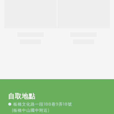
自取地點
●
板橋文化路一段188巷9弄18號
(板橋中山國中附近)