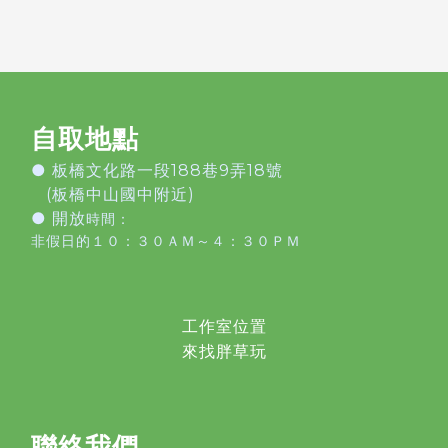
自取地點
●
板橋文化路一段188巷9弄18號
(板橋中山國中附近)
● 開放
時間：
非假日的１０：３０ＡＭ～４：３０ＰＭ
工作室位置
來找胖草玩
聯絡我們