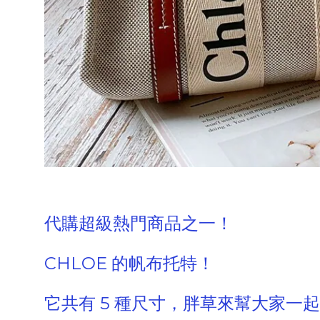
代購超級熱門商品之一！
CHLOE 的帆布托特！
它共有 5 種尺寸，胖草來幫大家