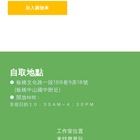
加入購物車
自取地點
●
板橋文化路一段188巷9弄18號
(板橋中山國中附近)
● 開放
時間：
非假日的１０：３０ＡＭ～４：３０ＰＭ
工作室位置
來找胖草玩