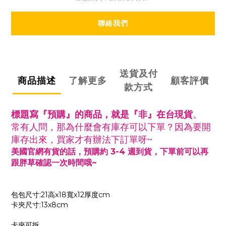
聯絡我們
送貨及付
商品描述
了解更多
顧客評價
款方式
標題寫『預購』的商品，就是『非』在台現貨
。
常有人問，那為什麼會有庫存可以下單？
因為要開
庫存出來，買家才有辦法下訂單呀~
美國官網有貨的話，預購約 3-4 週到貨，
下單前可以再
跟胖草確認一次時間哦~
包包尺寸:21高x18寬x12厚度cm
卡夾尺寸:13x8cm
卡夾可拆