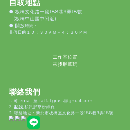
自取地點
●
板橋文化路一段188巷9弄18號
(板橋中山國中附近)
● 開放
時間：
非假日的１０：３０ＡＭ～４：３０ＰＭ
工作室位置
來找胖草玩
聯絡我們
1. 可 email 至 fatfatgrass@gmail.com
2.
點我
私訊胖草粉絲頁
3. 聯絡地址：
新北市板橋區文化路一段188巷9弄18號