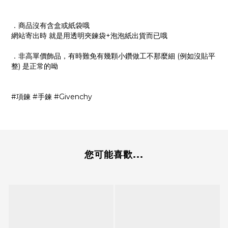
．商品沒有含盒或紙袋哦
網站寄出時 就是用透明夾鍊袋+泡泡紙出貨而已哦
．非高單價飾品，有時難免有幾顆小鑽做工不那麼細 (例如沒貼平
整) 是正常的呦
#項鍊 #手鍊 #Givenchy
您可能喜歡...