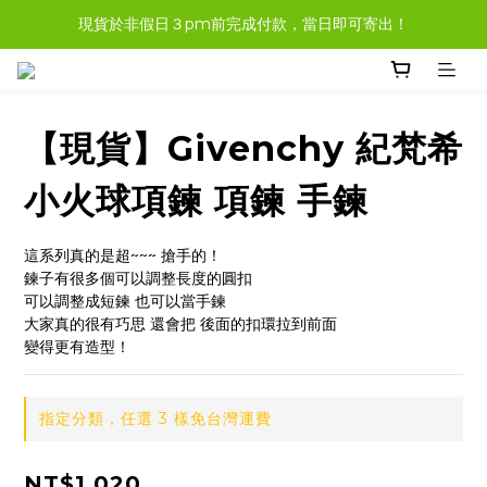
現貨於非假日３pm前完成付款，當日即可寄出！
現貨商品，大多都可任選３樣免運哦。
現貨商品，大多都可任選３樣免運哦。
【現貨】Givenchy 紀梵希
小火球項鍊 項鍊 手鍊
這系列真的是超~~~ 搶手的！
鍊子有很多個可以調整長度的圓扣
可以調整成短鍊 也可以當手鍊
大家真的很有巧思 還會把 後面的扣環拉到前面
變得更有造型！
指定分類，任選 3 樣免台灣運費
NT$1,020