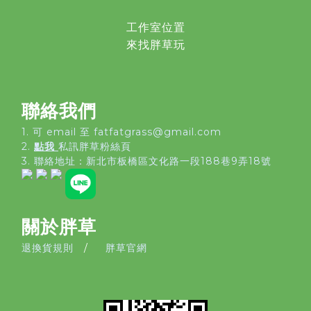
工作室位置
來找胖草玩
聯絡我們
1. 可 email 至 fatfatgrass@gmail.com
2.
點我
私訊胖草粉絲頁
3. 聯絡地址：
新北市板橋區文化路一段188巷9弄18號
關於胖草
退換貨規則
/
胖草官網