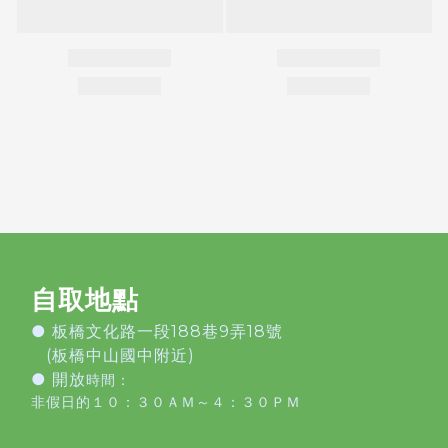
自取地點
●
板橋文化路一段188巷9弄18號
(板橋中山國中附近)
● 開放
時間：
非假日的１０：３０ＡＭ～４：３０ＰＭ