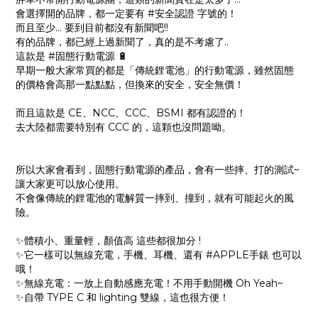
會選擇開的品牌，都一定要有 #安全認證 字號的！
而且至少… 要到目前都沒有新聞吧!!
有的品牌，都已經上過新聞了，真的是不考慮了..
這款是 #固態行動電源 🔋
早期一般大家常買的都是「傳統鋰電池」的行動電源，雖然固態
的價格會高那一點點點，但換來的安全，安全無價！
而且這款是 CE、NCC、CCC、BSMI 都有認證的！
去大陸都需要特別有 CCC 的，這顆也沒問題呦。
所以大家會看到，固態行動電源的產品，會有一些摔、打的測試~
讓大家更可以放心使用。
不會像傳統的鋰電池的電解質一摔到、撞到，就有可能起火的風
險。
✨體積小、重量輕，顏值高 這些都很加分 !
✨它一樣可以無線充電，手機、耳機、還有 #APPLE手錶 也可以
哦！
✨無線充電：一放上自動感應充電！不用手動開機 Oh Yeah~
✨自帶 TYPE C 和 lighting 雙線，這也很方便！