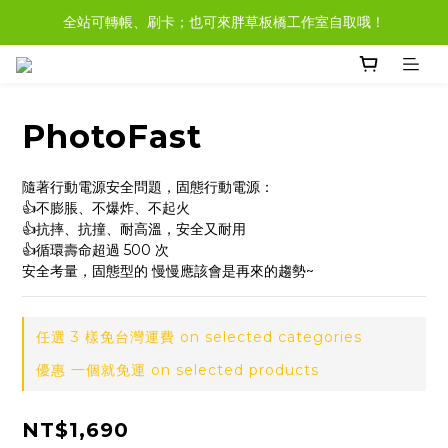
全站可轉帳、刷卡；也可來胖草板橋工作室自取哦！
現貨商品，大多都可任選３樣免運哦。
現貨於非假日３pm前完成付款，當日即可寄出！
現貨商品，大多都可任選３樣免運哦。
PhotoFast
隨著行動電源安全問題，固態行動電源：
👍不膨脹、不爆炸、不起火
👍抗摔、抗撞、耐高溫，安全又耐用
👍循環壽命超過 500 次
安全考量，固態型的 慢慢應該會是再來的趨勢~
任選 3 樣免台灣運費 on selected categories
優惠 一個就免運 on selected products
NT$1,690