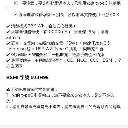
唯一要注意，要充行動電源本人，只能用它建 typeC 的線哦
~
不過這條線它有做特~~ 別長，所以胖草實際使用上也很ＯＫ
✔️ 清楚標式 38.5 Wh，合法安心登機✈️
✔️ 大容量但超輕便：有10000mAh，重量僅 196g，厚度
28mm
✔️ 五合一充電站：磁吸無線充電（15W）+ 內建 Type-C &
Lightning 線 + USB-A & Type-C 插孔 → 同時充 5 台
✔️ 強力磁吸 + 智能對位：一貼即充，邊滑手機也不怕掉
✔️ 最重要的是：有國際認證齊全：CE、NCC、CCC、BSMI，全
方位保障
BSMI 字號 R33H95
⚠️上次團務買家的常見問題：
1．它的 typeC 孔是輸出，請不要拿來充它本人，是充不進去
的！
2．請用自帶線充還是充不進去，請先確認自己的充電頭沒問題哦