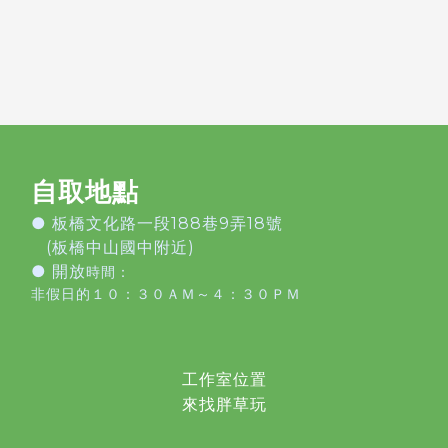
自取地點
●
板橋文化路一段188巷9弄18號
(板橋中山國中附近)
● 開放
時間：
非假日的１０：３０ＡＭ～４：３０ＰＭ
工作室位置
來找胖草玩