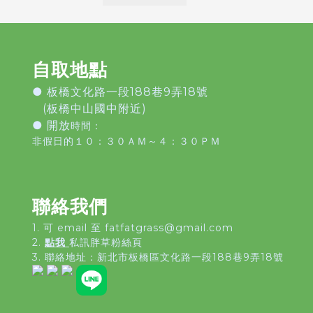
自取地點
●
板橋文化路一段188巷9弄18號
(板橋中山國中附近)
● 開放
時間：
非假日的１０：３０ＡＭ～４：３０ＰＭ
聯絡我們
1. 可 email 至 fatfatgrass@gmail.com
2.
點我
私訊胖草粉絲頁
3. 聯絡地址：
新北市板橋區文化路一段188巷9弄18號