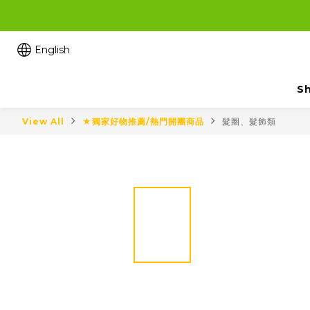
English
Sh
View All
★獨家好物推薦/熱門開團商品
髮圈、髮飾類