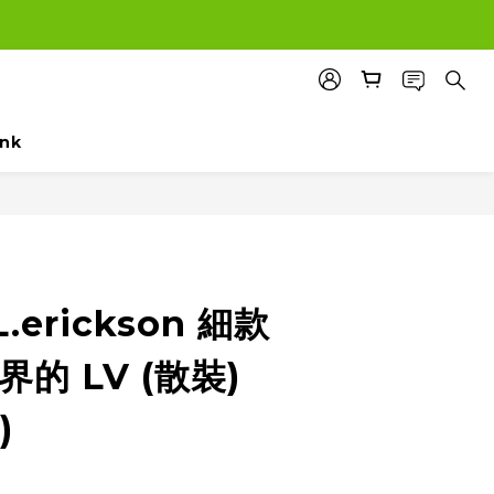
ink
erickson 細款
界的 LV (散裝)
)