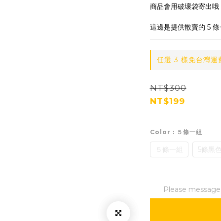
商品會用破壞袋寄出哦
這邊是提供散賣的 5 
任選 3 樣免台灣運費 o
NT$300
NT$199
Color
: ５條一組
５條一組
5條黑
Please message t