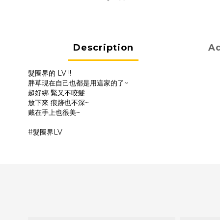
Description
Ad
髮圈界的 LV !!
胖草現在自己也都是用這家的了~
超好綁 緊又不咬髮
放下來 痕跡也不深~
戴在手上也很美~
#髮圈界LV