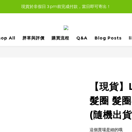
現貨於非假日３pm前完成付款，當日即可寄出！
現貨商品，大多都可任選３樣免運哦。
現貨商品，大多都可任選３樣免運哦。
op All
胖草與評價
購買流程
Q&A
Blog Posts
l
【現貨】L.
髮圈 髮圈
(隨機出貨
這個賣場是細的哦