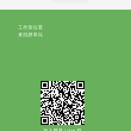
工作室位置
來找胖草玩
加入胖草 Line 群