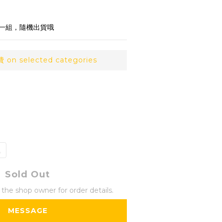
條一組，隨機出貨哦
n selected categories
色
Sold Out
he shop owner for order details.
MESSAGE