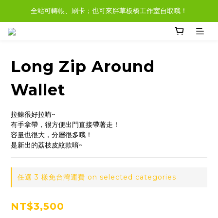
全站可轉帳、刷卡；也可來胖草板橋工作室自取哦！
現貨商品，大多都可任選３樣免運哦。
現貨於非假日３pm前完成付款，當日即可寄出！
現貨商品，大多都可任選３樣免運哦。
Long Zip Around
Wallet
拉鍊很好拉唷~
有手拿帶，很方便出門直接帶著走！
容量也很大，分層很多哦！
是新出的荔枝皮紋款唷~
任選 3 樣免台灣運費 on selected categories
NT$3,500