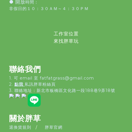
● 開放
時間：
非假日的１０：３０ＡＭ～４：３０ＰＭ
工作室位置
來找胖草玩
聯絡我們
1. 可 email 至 fatfatgrass@gmail.com
2.
點我
私訊胖草粉絲頁
3. 聯絡地址：
新北市板橋區文化路一段188巷9弄18號
關於胖草
退換貨規則
/
胖草官網