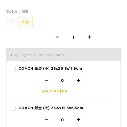
Color
: 深藍
黑
深藍
Buy Together and Save More
COACH 紙袋 (小) 25x20.5x11.5cm
SALE NT$80
COACH 紙盒 (大) 25.5x15.5x6.5cm