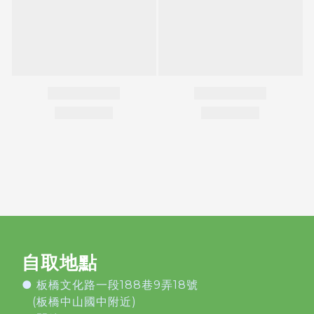
自取地點
●
板橋文化路一段188巷9弄18號
(板橋中山國中附近)