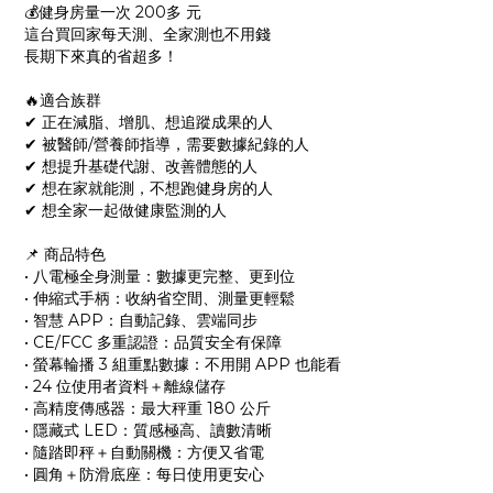
💰健身房量一次 200多 元
這台買回家每天測、全家測也不用錢
長期下來真的省超多！
🔥適合族群
✔ 正在減脂、增肌、想追蹤成果的人
✔ 被醫師/營養師指導，需要數據紀錄的人
✔ 想提升基礎代謝、改善體態的人
✔ 想在家就能測，不想跑健身房的人
✔ 想全家一起做健康監測的人
📌 商品特色
• 八電極全身測量：數據更完整、更到位
• 伸縮式手柄：收納省空間、測量更輕鬆
• 智慧 APP：自動記錄、雲端同步
• CE/FCC 多重認證：品質安全有保障
• 螢幕輪播 3 組重點數據：不用開 APP 也能看
• 24 位使用者資料＋離線儲存
• 高精度傳感器：最大秤重 180 公斤
• 隱藏式 LED：質感極高、讀數清晰
• 隨踏即秤＋自動關機：方便又省電
• 圓角＋防滑底座：每日使用更安心