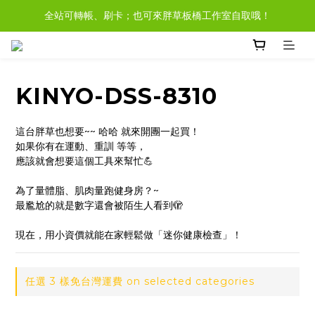
全站可轉帳、刷卡；也可來胖草板橋工作室自取哦！
現貨商品，大多都可任選３樣免運哦。
現貨於非假日３pm前完成付款，當日即可寄出！
現貨商品，大多都可任選３樣免運哦。
KINYO-DSS-8310
這台胖草也想要~~ 哈哈 就來開團一起買！
如果你有在運動、重訓 等等，
應該就會想要這個工具來幫忙💪
為了量體脂、肌肉量跑健身房？~
最尷尬的就是數字還會被陌生人看到🫣
現在，用小資價就能在家輕鬆做「迷你健康檢查」！
任選 3 樣免台灣運費 on selected categories