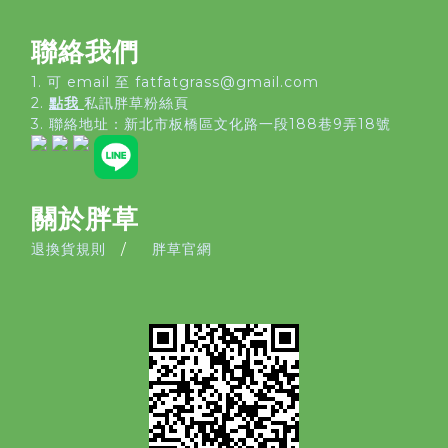
聯絡我們
1. 可 email 至 fatfatgrass@gmail.com
2.
點我
私訊胖草粉絲頁
3. 聯絡地址：
新北市板橋區文化路一段188巷9弄18號
關於胖草
退換貨規則
/
胖草官網