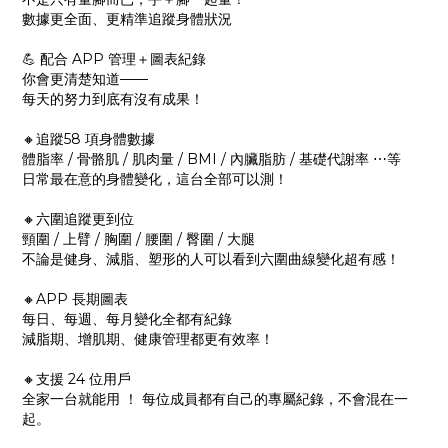
數據更全面、更精準追蹤身體狀況
💪 配合 APP 管理＋圖表紀錄
你會更清楚知道——
每天的努力到底有沒有成果！
🔸追蹤58 項身體數據
體脂率 / 骨骼肌 / 肌肉量 / BMI / 內臟脂肪 / 基礎代謝率 ⋯等
日常最在意的身體變化，這台全部可以測！
🔸六圍追蹤更到位
頸圍 / 上臂 / 胸圍 / 腰圍 / 臀圍 / 大腿
不論是健身、減脂、塑形的人可以看到六圍曲線變化超有感！
🔸APP 長期圖表
每日、每週、每月變化全都有紀錄
減脂期、增肌期、健康管理都更有效率！
🔸支援 24 位用戶
全家一台就能用 ！ 每位成員都有自己的專屬紀錄，不會混在一
起。