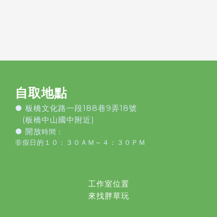
自取地點
●
板橋文化路一段188巷9弄18號
(板橋中山國中附近)
● 開放
時間：
非假日的１０：３０ＡＭ～４：３０ＰＭ
工作室位置
來找胖草玩