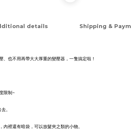
ditional details
Shipping & Pay
壓、也不用再帶大大厚重的變壓器，一隻搞定啦！
度限制~
出去。
，內裡還有暗袋，可以放髮夾之類的小物。