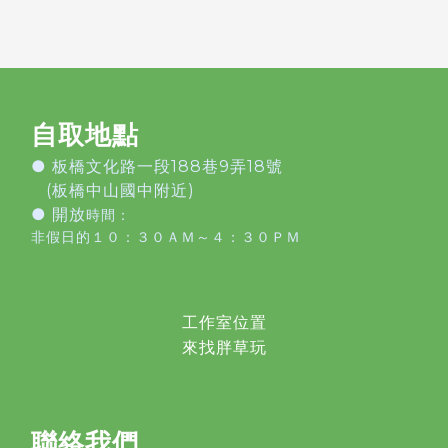
自取地點
●
板橋文化路一段188巷9弄18號
(板橋中山國中附近)
● 開放
時間：
非假日的１０：３０ＡＭ～４：３０ＰＭ
工作室位置
來找胖草玩
聯絡我們