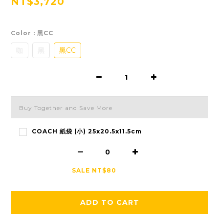
NT$3,720
Color
: 黑CC
咖
黑
黑CC
Buy Together and Save More
COACH 紙袋 (小) 25x20.5x11.5cm
SALE NT$80
ADD TO CART